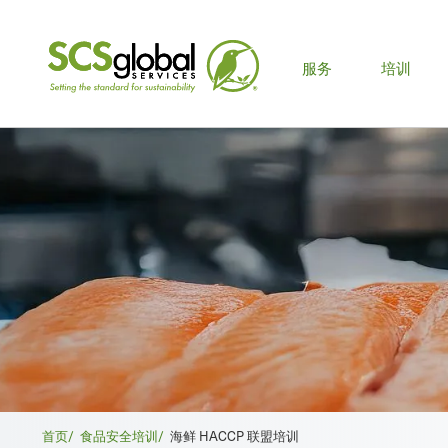
主
服务
培训
菜
单
面
首页/
食品安全培训/
海鲜 HACCP 联盟培训