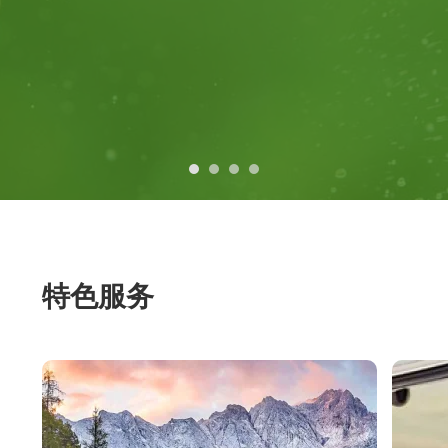
上一
下一
篇
页
特色服务