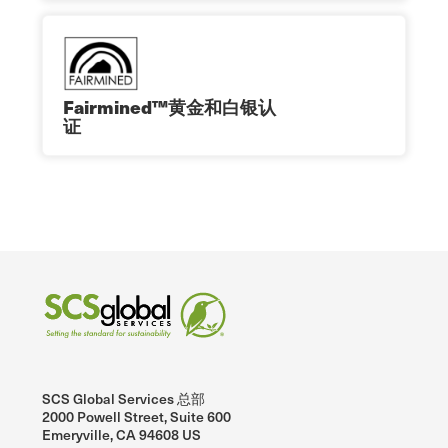
Fairmined™黄金和白银认
证
SCS Global Services 总部
2000 Powell Street, Suite 600
Emeryville, CA 94608 US