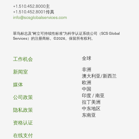
+1.510.452.8000主
+1.510.452.8001传真
info@scsglobalservices.com
翠鸟标志及"树立可持续性标准"为科学认证系统公司（SCS Global
Services）的注册商标。©2026。保留所有权利。
页
全球
工作机会
非洲
脚
新闻室
澳大利亚/新西兰
欧洲
媒体
中国
印度 / 南亚
公司政策
拉丁美洲
中东地区
隐私政策
东南亚
资格认证
在线支付