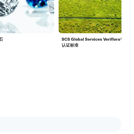
石
SCS Global Services Veriflora
认证标准