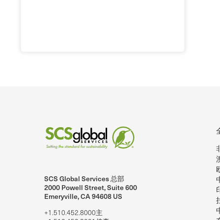
SCS Global Services 总部
nkedIn上的SCSglobalServices。
SCS Global Services 在YouTube上
2000 Powell Street, Suite 600
Emeryville, CA 94608 US
+1.510.452.8000主