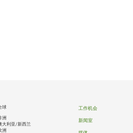
页
全球
工作机会
非洲
脚
新闻室
澳大利亚/新西兰
欧洲
媒体