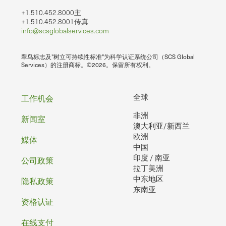
+1.510.452.8000主
+1.510.452.8001传真
info@scsglobalservices.com
翠鸟标志及"树立可持续性标准"为科学认证系统公司（SCS Global
Services）的注册商标。©2026。保留所有权利。
页
全球
工作机会
非洲
脚
新闻室
澳大利亚/新西兰
欧洲
媒体
中国
印度 / 南亚
公司政策
拉丁美洲
中东地区
隐私政策
东南亚
资格认证
在线支付