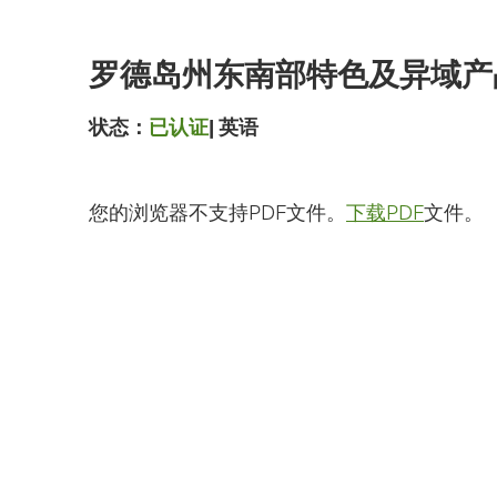
跳
到
主
罗德岛州东南部特色及异域产
要
内
容
状态：
已认证
|
英语
您的浏览器不支持PDF文件。
下载PDF
文件。