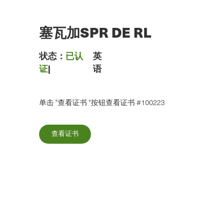
跳
到
主
塞瓦加SPR DE RL
要
内
容
状态：
已认
英
证
|
语
单击 "查看证书 "按钮查看证书 #100223
查看证书