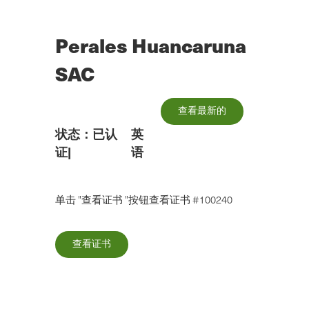
跳
到
主
Perales Huancaruna
要
内
SAC
容
查看最新的
状态：
已认
英
证
|
语
单击 "查看证书 "按钮查看证书 #100240
查看证书