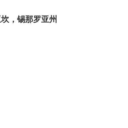
 库利亚坎，锡那罗亚州