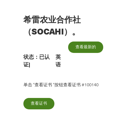
跳
到
主
希雷农业合作社
要
内
（SOCAHI）。
容
查看最新的
状态：
已认
英
证
|
语
单击 "查看证书 "按钮查看证书 #100140
查看证书